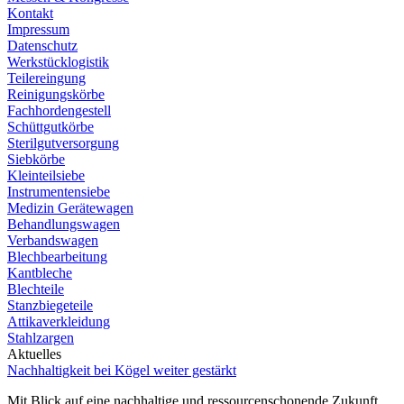
Kontakt
Impressum
Datenschutz
Werkstücklogistik
Teilereingung
Reinigungskörbe
Fachhordengestell
Schüttgutkörbe
Sterilgutversorgung
Siebkörbe
Kleinteilsiebe
Instrumentensiebe
Medizin Gerätewagen
Behandlungswagen
Verbandswagen
Blechbearbeitung
Kantbleche
Blechteile
Stanzbiegeteile
Attikaverkleidung
Stahlzargen
Aktuelles
Nachhaltigkeit bei Kögel weiter gestärkt
Mit Blick auf eine nachhaltige und ressourcenschonende Zukunft