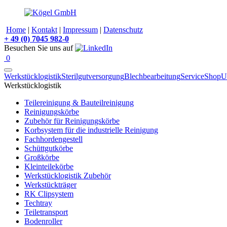
Home
|
Kontakt
|
Impressum
|
Datenschutz
+
49 (0) 7045 982-0
Besuchen Sie uns auf
0
Werkstücklogistik
Sterilgutversorgung
Blechbearbeitung
Service
Shop
U
Werkstücklogistik
Teilereinigung & Bauteilreinigung
Reinigungskörbe
Zubehör für Reinigungskörbe
Korbsystem für die industrielle Reinigung
Fachhordengestell
Schüttgutkörbe
Großkörbe
Kleinteilekörbe
Werkstücklogistik Zubehör
Werkstückträger
RK Clipsystem
Techtray
Teiletransport
Bodenroller