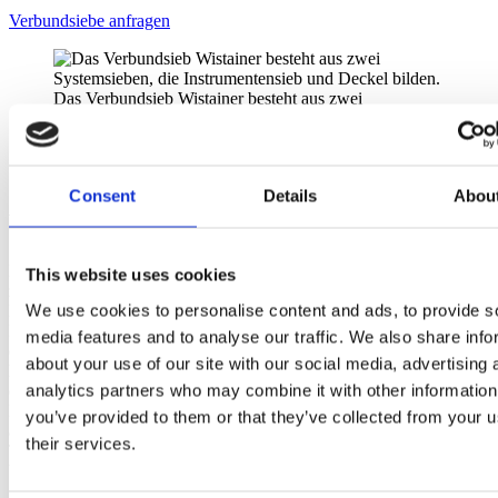
Verbundsiebe anfragen
Das Verbundsieb Wistainer besteht aus zwei
Systemsieben, die Instrumentensieb und Deckel bilden.
Kein Lösen des Gewebes
Consent
Details
Abou
Wozu ein Verbundsieb? Die Vorteile
Durch die Doppelung der
Instrumentensiebe
im Verbundsieb ist ein
This website uses cookies
zusätzlicher Entsorgungsbehälter nicht mehr nötig.
Das spart Geld
,
We use cookies to personalise content and ads, to provide s
Platz im Fallwagen und erleichtert den Transport der benutzten
Instrumente zurück in die Sterilisation. Ein Verschlussmechanismus
media features and to analyse our traffic. We also share info
erlaubt den sicheren Transport, ohne dass die Instrumente unterwegs
about your use of our site with our social media, advertising 
herausfallen können. Die Verbundsiebe von Kögel bestehen aus
analytics partners who may combine it with other information
dem
Edelstahl Werkstoff 1.4301
. Das zieht eine besonders hohe
Korrosionsbeständigkeit nach sich, denn dieser Edelstahl widersteht
you’ve provided to them or that they’ve collected from your u
auch den aggressivsten Desinfektionsmitteln und hohen
their services.
Temperaturen, die zum Sterilisieren eingesetzt werden. Kögel
Verbundsiebe sind
hygienisch, aseptisch und leicht zu reinigen
.