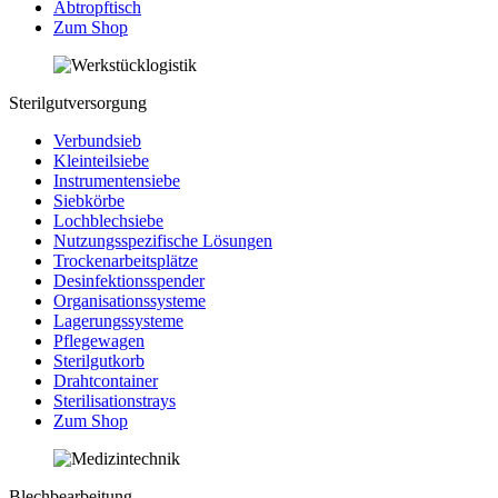
Abtropftisch
Zum Shop
Sterilgutversorgung
Verbundsieb
Kleinteilsiebe
Instrumentensiebe
Siebkörbe
Lochblechsiebe
Nutzungsspezifische Lösungen
Trockenarbeitsplätze
Desinfektionsspender
Organisationssysteme
Lagerungssysteme
Pflegewagen
Sterilgutkorb
Drahtcontainer
Sterilisationstrays
Zum Shop
Blechbearbeitung