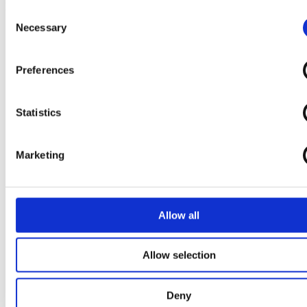
Die Vorteile im Überblick:
Consent
Necessary
Selection
Patentierter Doppelrahmen, Voraussetzung für
Handhabungssicherheit
Bestmögliche Dampfdurchdringung und Trocknung durch
Gewebewandung (kein Restkondensat)
Preferences
Hohe Wirtschaftlichkeit im Vergleich zur
„Containerverpackung" (Deckel dient als Abwurfsieb)
Geringes Gewicht und Höchstmaß an Ergonomie
Statistics
Hochwertiges Investitionsgut: Besonders langlebig und
wartungsfrei
Diverse konfigurierbare Komponenten für Kennzeichnung
und Organisation
Marketing
Einheitliches Waschprogramm, durch ausschließliche
Verwendung von Edelstahl
Patentiertes Doppelrahmensystem
Allow all
Allow selection
Wesentlich bessere Trocknung des Sterilgutes, kein
Restkondensat nach der Sterilisation.
Deny