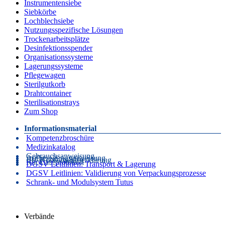
Instrumentensiebe
Siebkörbe
Lochblechsiebe
Nutzungsspezifische Lösungen
Trockenarbeitsplätze
Desinfektionsspender
Organisationssysteme
Lagerungssysteme
Pflegewagen
Sterilgutkorb
Drahtcontainer
Sterilisationstrays
Zum Shop
Informationsmaterial
Kompetenzbroschüre
Medizinkatalog
Gebrauchsanweisung
Aufbereitungsanweisung
EU-Konformitätserklärung
Rücklaufprotokoll
DGSV Leitlinien: Transport & Lagerung
DGSV Leitlinien: Validierung von Verpackungsprozesse
Schrank- und Modulsystem Tutus
Verbände