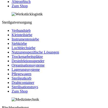
Abtropftisch
Zum Shop
Sterilgutversorgung
Verbundsieb
Kleinteilsiebe
Instrumentensiebe
Siebkörbe
Lochblechsiebe
Nutzungsspezifische Lösungen
Trockenarbeitsplätze
Desinfektionsspender
Organisationssysteme
Lagerungssysteme
Pflegewagen
Sterilgutkorb
Drahtcontainer
Sterilisationstrays
Zum Shop
Blechbearbeitung