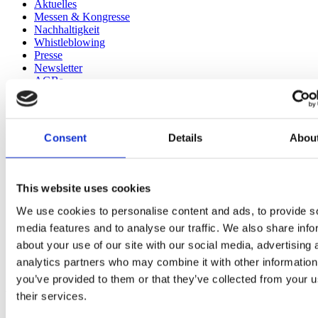
Aktuelles
Messen & Kongresse
Nachhaltigkeit
Whistleblowing
Presse
Newsletter
AGBs
Informationsmaterial
Zertifikat ISO 9001-2015
AGB Kögel GmbH
Consent
Details
Abou
Auszeichnungen
This website uses cookies
We use cookies to personalise content and ads, to provide s
media features and to analyse our traffic. We also share info
about your use of our site with our social media, advertising 
analytics partners who may combine it with other information
you’ve provided to them or that they’ve collected from your u
Whistleblowing
their services.