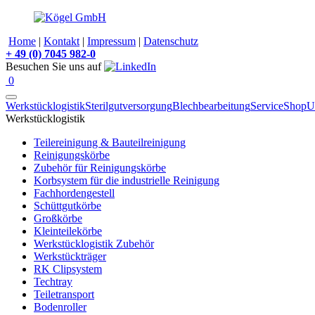
Home
|
Kontakt
|
Impressum
|
Datenschutz
+
49 (0) 7045 982-0
Besuchen Sie uns auf
0
Werkstücklogistik
Sterilgutversorgung
Blechbearbeitung
Service
Shop
U
Werkstücklogistik
Teilereinigung & Bauteilreinigung
Reinigungskörbe
Zubehör für Reinigungskörbe
Korbsystem für die industrielle Reinigung
Fachhordengestell
Schüttgutkörbe
Großkörbe
Kleinteilekörbe
Werkstücklogistik Zubehör
Werkstückträger
RK Clipsystem
Techtray
Teiletransport
Bodenroller