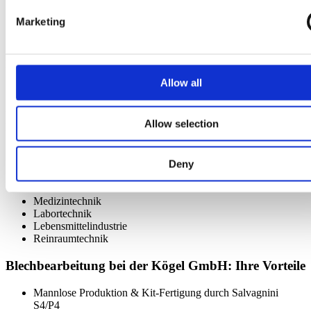
Glasperlenstrahlen
Marketing
Gleitschleifen
Trowalisieren
Pulverbeschichtung
Allow all
Teilegröße 2900 x 300 x 1100 mm
Unsere langjährigen, weltweiten Kunden aus den folgenden
Allow selection
Branchen
vertrauen auf unsere Qualität:
Anlagen- und Apparatebau
Maschinenbau
Deny
Elektronikindustrie
Automobilindustrie
Medizintechnik
Labortechnik
Lebensmittelindustrie
Reinraumtechnik
Blechbearbeitung bei der Kögel GmbH: Ihre Vorteile
Mannlose Produktion & Kit-Fertigung durch Salvagnini
S4/P4