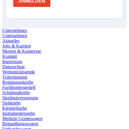
ANMELDEN
Unternehmen
Unternehmen
Aktuelles
Jobs & Karriere
Messen & Kongresse
Kontakt
Impressum
Datenschutz
Werkstücklogistik
Teilereingung
Reinigungskörbe
Fachhordengestell
Schüttgutkörbe
Sterilgutversorgung
Siebkörbe
Kleinteilsiebe
Instrumentensiebe
Medizin Gerätewagen
Behandlungswagen
Verbandswagen