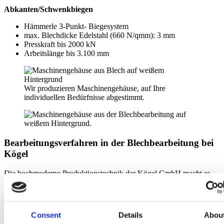
Abkanten/Schwenkbiegen
Hämmerle 3-Punkt- Biegesystem
max. Blechdicke Edelstahl (660 N/qmm): 3 mm
Presskraft bis 2000 kN
Arbeitslänge bis 3.100 mm
Wir produzieren Maschinengehäuse, auf Ihre
individuellen Bedürfnisse abgestimmt.
Bearbeitungsverfahren in der Blechbearbeitung bei
Kögel
Die hochmoderne Produktionstechnik der Kögel GmbH macht es
möglich, auf jede Herausforderung eine Lösung zu präsentieren.
Der besonders hohe Automatisierungsgrad, zum Beispiel in der
CNC-Blechbearbeitung, gewährleistet ein Höchstmaß an
Prozesssicherheit und Wiederholgenauigkeit und garantiert eine
Consent
Details
Abou
hervorragende Qualität und Kosteneffizienz.