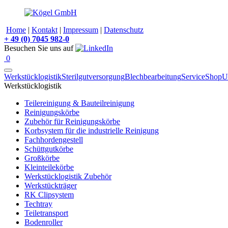
Home
|
Kontakt
|
Impressum
|
Datenschutz
+
49 (0) 7045 982-0
Besuchen Sie uns auf
0
Werkstücklogistik
Sterilgutversorgung
Blechbearbeitung
Service
Shop
U
Werkstücklogistik
Teilereinigung & Bauteilreinigung
Reinigungskörbe
Zubehör für Reinigungskörbe
Korbsystem für die industrielle Reinigung
Fachhordengestell
Schüttgutkörbe
Großkörbe
Kleinteilekörbe
Werkstücklogistik Zubehör
Werkstückträger
RK Clipsystem
Techtray
Teiletransport
Bodenroller