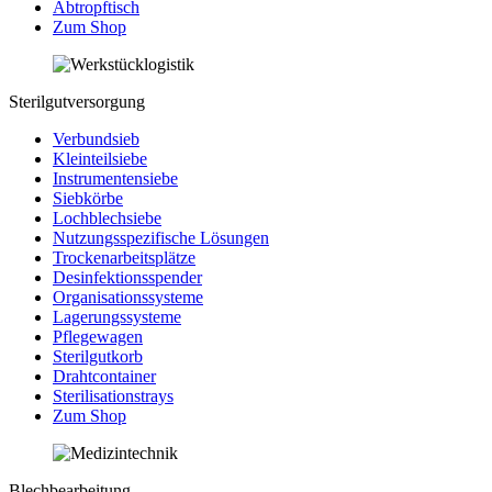
Abtropftisch
Zum Shop
Sterilgutversorgung
Verbundsieb
Kleinteilsiebe
Instrumentensiebe
Siebkörbe
Lochblechsiebe
Nutzungsspezifische Lösungen
Trockenarbeitsplätze
Desinfektionsspender
Organisationssysteme
Lagerungssysteme
Pflegewagen
Sterilgutkorb
Drahtcontainer
Sterilisationstrays
Zum Shop
Blechbearbeitung