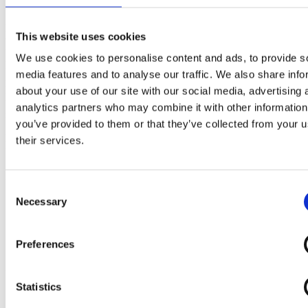
Die bei uns eingesetzte, vollautomatische S4+P4 Stanz- und
Biegeanlage der Fa. Salvagnini stanzt, schert und kantet
This website uses cookies
vollkommen mannlos, ohne jegliches Zwischenhandling der
Halbfabrikate. Automatisches hauptzeitparalleles Rüsten und die
We use cookies to personalise content and ads, to provide s
Kontrolle der Biegewinkel in Echtzeit garantieren hohe
media features and to analyse our traffic. We also share info
Produktivität und lassen Losgröße 1 Wirklichkeit werden. Der
Mehrfachpressenkopf, die integrierte Schere sowie das universelle,
about your use of our site with our social media, advertising 
flexible Biegewerkzeug ermöglichen eine Kit-Produktion und
analytics partners who may combine it with other information
mannlose Fertigungen.
you’ve provided to them or that they’ve collected from your u
Dazu kommen weitere hochpräzise Fertigungsschritte, die wir
their services.
unseren Kunden anbieten können:
Schweißen
Consent
Necessary
Schweißmontage mit Demmeler Aufspanntischen
Selection
Schweißverfahren MAG, MIG und WIG
Punktschweißen
Widerstandsschweißen 800 KVA
Preferences
Schleifen/Oberflächenfinish
Statistics
Breitbandschleifmaschine Fa. Weber
Zweiband-Schleifmaschine