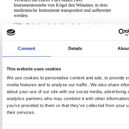
Instrumentensiebe von Kögel den Wistainer, in dem
medizinische Instrumente transportiert und aufbereitet
werden.
Der Endoskopiekorb sichert durch passende
Silikonaufnahmen die medizinischen Instrumente.
Consent
Details
Abou
Zu den Instrumentensieben
This website uses cookies
Wozu ein Instrumentensieb?
We use cookies to personalise content and ads, to provide s
Für sterile chirurgische Instrumente muss ein Instrumentensieb oder
media features and to analyse our traffic. We also share info
ein Instrumentenkorb verwendet werden. Instrumentensiebe
about your use of our site with our social media, advertising 
verringern das Risiko von Infektionen
, da mit ihnen sterile,
analytics partners who may combine it with other information
vorverpackte Instrumente geliefert werden. Die Instrumentensiebe
im OP verhindern, dass bei der Durchführung bestimmter Verfahren
you’ve provided to them or that they’ve collected from your u
unnötig viel Abfall anfällt, weil sie wiederverwendbare Instrumente
their services.
nach der Sterilisation weiterhin aseptisch halten und so die
Verwendung von Einweg-Instrumenten reduzieren können.