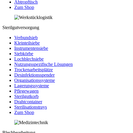
Abtropftisch
Zum Shop
Sterilgutversorgung
Verbundsieb
Kleinteilsiebe
Instrumentensiebe
Siebkörbe
Lochblechsiebe
Nutzungsspezifische Lösungen
Trockenarbeitsplätze
Desinfektionsspender
Organisationssysteme
Lagerungssysteme
Pflegewagen
Sterilgutkorb
Drahtcontainer
Sterilisationstrays
Zum Shop
Blechbearbeitung