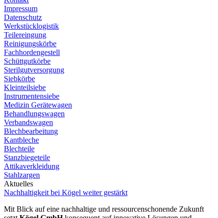
Impressum
Datenschutz
Werkstücklogistik
Teilereingung
Reinigungskörbe
Fachhordengestell
Schüttgutkörbe
Sterilgutversorgung
Siebkörbe
Kleinteilsiebe
Instrumentensiebe
Medizin Gerätewagen
Behandlungswagen
Verbandswagen
Blechbearbeitung
Kantbleche
Blechteile
Stanzbiegeteile
Attikaverkleidung
Stahlzargen
Aktuelles
Nachhaltigkeit bei Kögel weiter gestärkt
Mit Blick auf eine nachhaltige und ressourcenschonende Zukunft
setzt
Kögel GmbH
konsequent auf innovative Lösungen und