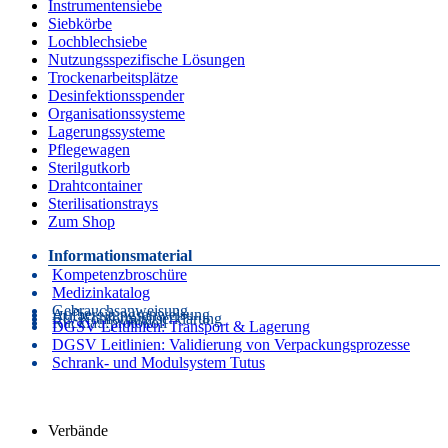
Instrumentensiebe
Siebkörbe
Lochblechsiebe
Nutzungsspezifische Lösungen
Trockenarbeitsplätze
Desinfektionsspender
Organisationssysteme
Lagerungssysteme
Pflegewagen
Sterilgutkorb
Drahtcontainer
Sterilisationstrays
Zum Shop
Informationsmaterial
Kompetenzbroschüre
Medizinkatalog
Gebrauchsanweisung
Aufbereitungsanweisung
EU-Konformitätserklärung
Rücklaufprotokoll
DGSV Leitlinien: Transport & Lagerung
DGSV Leitlinien: Validierung von Verpackungsprozesse
Schrank- und Modulsystem Tutus
Verbände