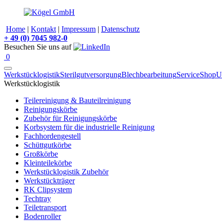
Home
|
Kontakt
|
Impressum
|
Datenschutz
+
49 (0) 7045 982-0
Besuchen Sie uns auf
0
Werkstücklogistik
Sterilgutversorgung
Blechbearbeitung
Service
Shop
U
Werkstücklogistik
Teilereinigung & Bauteilreinigung
Reinigungskörbe
Zubehör für Reinigungskörbe
Korbsystem für die industrielle Reinigung
Fachhordengestell
Schüttgutkörbe
Großkörbe
Kleinteilekörbe
Werkstücklogistik Zubehör
Werkstückträger
RK Clipsystem
Techtray
Teiletransport
Bodenroller