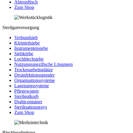
Abtropftisch
Zum Shop
Sterilgutversorgung
Verbundsieb
Kleinteilsiebe
Instrumentensiebe
Siebkörbe
Lochblechsiebe
Nutzungsspezifische Lösungen
Trockenarbeitsplätze
Desinfektionsspender
Organisationssysteme
Lagerungssysteme
Pflegewagen
Sterilgutkorb
Drahtcontainer
Sterilisationstrays
Zum Shop
Blechbearbeitung