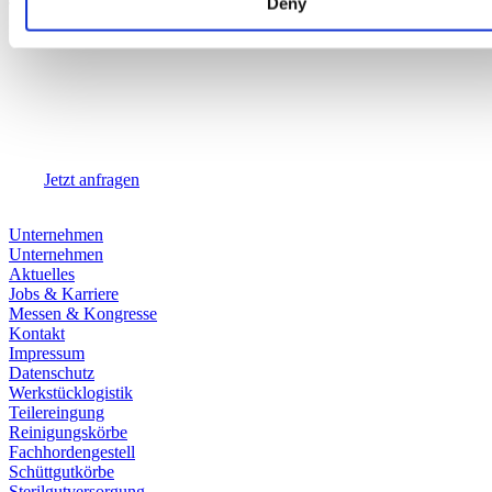
Deny
Team Lösungen, an die Sie vielleicht heute noch gar nicht denken -
fragen Sie uns und lassen Sie sich begeistern.
Jetzt anfragen
Unternehmen
Unternehmen
Aktuelles
Jobs & Karriere
Messen & Kongresse
Kontakt
Impressum
Datenschutz
Werkstücklogistik
Teilereingung
Reinigungskörbe
Fachhordengestell
Schüttgutkörbe
Sterilgutversorgung