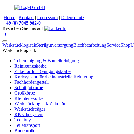
Home
|
Kontakt
|
Impressum
|
Datenschutz
+
49 (0) 7045 982-0
Besuchen Sie uns auf
0
Werkstücklogistik
Sterilgutversorgung
Blechbearbeitung
Service
Shop
U
Werkstücklogistik
Teilereinigung & Bauteilreinigung
Reinigungskörbe
Zubehör für Reinigungskörbe
Korbsystem für die industrielle Reinigung
Fachhordengestell
Schüttgutkörbe
Großkörbe
Kleinteilekörbe
Werkstücklogistik Zubehör
Werkstückträger
RK Clipsystem
Techtray
Teiletransport
Bodenroller