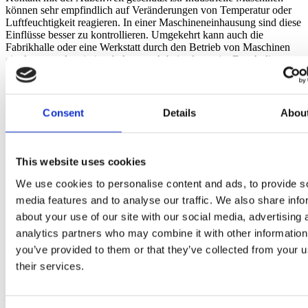
können sehr empfindlich auf Veränderungen von Temperatur oder
Luftfeuchtigkeit reagieren. In einer Maschineneinhausung sind diese
Einflüsse besser zu kontrollieren. Umgekehrt kann auch die
Fabrikhalle oder eine Werkstatt durch den Betrieb von Maschinen
ein lauter und emissionsbelasteter Arbeitsplatz sein. Durch die
Isolierung Ihrer Geräte in einem Maschinengehäuse können Sie
Lärm reduzieren, Arbeitsbedingungen verbessern und einen
saubereren sowie sichereren Arbeitsplatz schaffen.
Consent
Details
Abou
Welche Vorteile haben Maschineneinhausungen?
Eine Maschineneinhausung garantiert in jeder Art von Industrieraum
This website uses cookies
Ordnung
, sei es in einer Produktionsstätte oder einem Lager, einer
Werkstatt oder einem landwirtschaftlichen Betrieb. Die Wände der
We use cookies to personalise content and ads, to provide s
Einhausungen bieten
Schutz
vor Staub sowie vor versehentlichem
Kontakt mit beweglichen Teilen oder heißen Oberflächen. Ein
media features and to analyse our traffic. We also share info
geschlossener Arbeitsbereich bietet auch eine hervorragende
about your use of our site with our social media, advertising 
Lärmreduzierung
, die es den Arbeitern erleichtert, miteinander zu
analytics partners who may combine it with other information
kommunizieren, ohne ständiges Tragen eines Gehörschutzes. Eine
Maschineneinhausung erlaubt die effektive
Kontrolle
von
you’ve provided to them or that they’ve collected from your u
Umgebungslärm, Temperatur, Feuchtigkeit sowie Staub- und
their services.
Schmutzpartikeln. Indem Sie Ihre Maschinen isolieren, reduzieren
Sie auch die Ausschussraten. Mit der Bereitstellung einer
einheitlichen Umgebung für Ihre Maschinen werden die