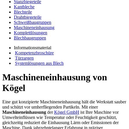
Stanzbiegeteile
Kantbleche
Blechteile
Drahtbiegeteile
Schweißbaugruppen
Maschineneinhausung
Komplettlösungen
Blechbaugruppen
Informationsmaterial
Kompetenzbroschüre
Türzargen
Systemlösungen aus Blech
Maschineneinhausung von
Kögel
Eine gut konzipierte Maschineneinhausung hält die Werkstatt sauber
und schützt vor umherfliegenden Partikeln. Mit einer
Maschineneinhausung
der
Kögel GmbH
ist Ihre Maschine vor
Umwelteinflüssen wie Temperatur oder Feuchtigkeit geschützt,
gleichzeitig reduziert die Einhausung Lärm oder Emissionen der
Maschine. Dank jahrzehntelanger Erfahrung in präziser