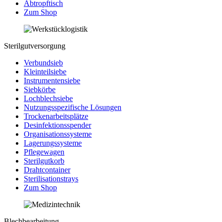
Abtropftisch
Zum Shop
Sterilgutversorgung
Verbundsieb
Kleinteilsiebe
Instrumentensiebe
Siebkörbe
Lochblechsiebe
Nutzungsspezifische Lösungen
Trockenarbeitsplätze
Desinfektionsspender
Organisationssysteme
Lagerungssysteme
Pflegewagen
Sterilgutkorb
Drahtcontainer
Sterilisationstrays
Zum Shop
Blechbearbeitung