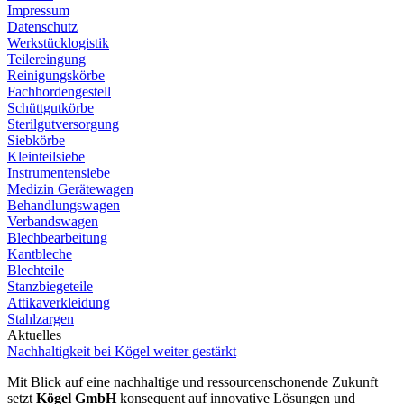
Impressum
Datenschutz
Werkstücklogistik
Teilereingung
Reinigungskörbe
Fachhordengestell
Schüttgutkörbe
Sterilgutversorgung
Siebkörbe
Kleinteilsiebe
Instrumentensiebe
Medizin Gerätewagen
Behandlungswagen
Verbandswagen
Blechbearbeitung
Kantbleche
Blechteile
Stanzbiegeteile
Attikaverkleidung
Stahlzargen
Aktuelles
Nachhaltigkeit bei Kögel weiter gestärkt
Mit Blick auf eine nachhaltige und ressourcenschonende Zukunft
setzt
Kögel GmbH
konsequent auf innovative Lösungen und