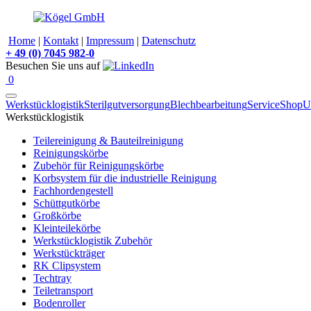
Home
|
Kontakt
|
Impressum
|
Datenschutz
+
49 (0) 7045 982-0
Besuchen Sie uns auf
0
Werkstücklogistik
Sterilgutversorgung
Blechbearbeitung
Service
Shop
U
Werkstücklogistik
Teilereinigung & Bauteilreinigung
Reinigungskörbe
Zubehör für Reinigungskörbe
Korbsystem für die industrielle Reinigung
Fachhordengestell
Schüttgutkörbe
Großkörbe
Kleinteilekörbe
Werkstücklogistik Zubehör
Werkstückträger
RK Clipsystem
Techtray
Teiletransport
Bodenroller