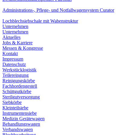
Administrations-, Pflege- und Notfallwagensystem Curator
Lochblechsiebschale mit Wabenstruktur
Unternehmen
Unternehmen
Aktuelles
Jobs & Karriere
Messen & Kongresse
Kontakt
Impressum
Datenschutz
Werkstücklogistik
Teilereingung
Reinigungskörbe
Fachhordengestell
Schüttgutkörbe
Sterilgutversorgung
Siebkörbe
Kleinteilsiebe
Instrumentensiebe
Medizin Gerätewagen
Behandlungswagen
Verbandswagen
Blechbearbeitung