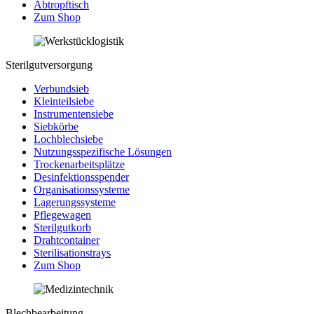
Abtropftisch
Zum Shop
Sterilgutversorgung
Verbundsieb
Kleinteilsiebe
Instrumentensiebe
Siebkörbe
Lochblechsiebe
Nutzungsspezifische Lösungen
Trockenarbeitsplätze
Desinfektionsspender
Organisationssysteme
Lagerungssysteme
Pflegewagen
Sterilgutkorb
Drahtcontainer
Sterilisationstrays
Zum Shop
Blechbearbeitung