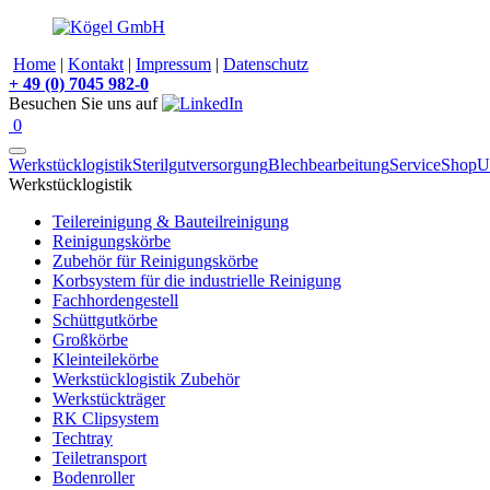
Home
|
Kontakt
|
Impressum
|
Datenschutz
+
49 (0) 7045 982-0
Besuchen Sie uns auf
0
Werkstücklogistik
Sterilgutversorgung
Blechbearbeitung
Service
Shop
U
Werkstücklogistik
Teilereinigung & Bauteilreinigung
Reinigungskörbe
Zubehör für Reinigungskörbe
Korbsystem für die industrielle Reinigung
Fachhordengestell
Schüttgutkörbe
Großkörbe
Kleinteilekörbe
Werkstücklogistik Zubehör
Werkstückträger
RK Clipsystem
Techtray
Teiletransport
Bodenroller