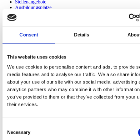
Stellenangebote
Ausbildungsplätze
Schüler- und Ferienjobs​
Firmengeschichte
Aktuelles
Messen & Kongresse
Consent
Details
Abou
Nachhaltigkeit
Whistleblowing
Presse
Newsletter
This website uses cookies
AGBs
We use cookies to personalise content and ads, to provide s
Informationsmaterial
Zertifikat ISO 9001-2015
media features and to analyse our traffic. We also share info
AGB Kögel GmbH
about your use of our site with our social media, advertising 
analytics partners who may combine it with other information
Auszeichnungen
you’ve provided to them or that they’ve collected from your u
their services.
Consent
Necessary
Selection