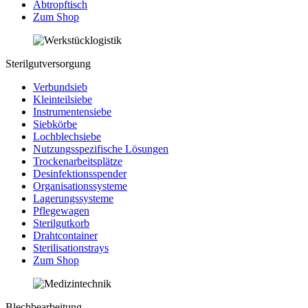
Abtropftisch
Zum Shop
Sterilgutversorgung
Verbundsieb
Kleinteilsiebe
Instrumentensiebe
Siebkörbe
Lochblechsiebe
Nutzungsspezifische Lösungen
Trockenarbeitsplätze
Desinfektionsspender
Organisationssysteme
Lagerungssysteme
Pflegewagen
Sterilgutkorb
Drahtcontainer
Sterilisationstrays
Zum Shop
Blechbearbeitung