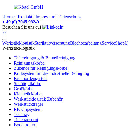
Home
|
Kontakt
|
Impressum
|
Datenschutz
+
49 (0) 7045 982-0
Besuchen Sie uns auf
0
Werkstücklogistik
Sterilgutversorgung
Blechbearbeitung
Service
Shop
U
Werkstücklogistik
Teilereinigung & Bauteilreinigung
Reinigungskörbe
Zubehör für Reinigungskörbe
Korbsystem für die industrielle Reinigung
Fachhordengestell
Schüttgutkörbe
Großkörbe
Kleinteilekörbe
Werkstücklogistik Zubehör
Werkstückträger
RK Clipsystem
Techtray
Teiletransport
Bodenroller