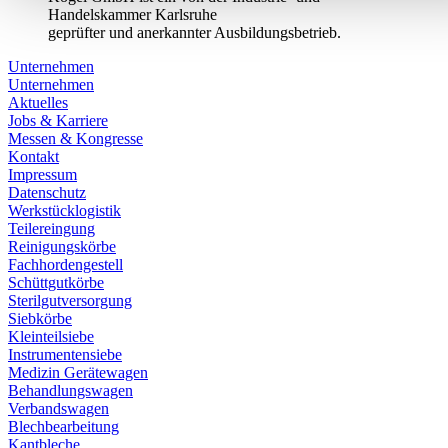
Handelskammer Karlsruhe
geprüfter und anerkannter Ausbildungsbetrieb.
Unternehmen
Unternehmen
Aktuelles
Jobs & Karriere
Messen & Kongresse
Kontakt
Impressum
Datenschutz
Werkstücklogistik
Teilereingung
Reinigungskörbe
Fachhordengestell
Schüttgutkörbe
Sterilgutversorgung
Siebkörbe
Kleinteilsiebe
Instrumentensiebe
Medizin Gerätewagen
Behandlungswagen
Verbandswagen
Blechbearbeitung
Kantbleche